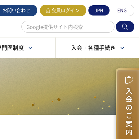
お問い合わせ
会員ログイン
JPN
ENG
専門医制度
入会・各種手続き
学会の概要
お知らせ
制度・認定医
費・問い合わ
日本東洋医学会の現状
学術講演会のお知らせ
漢方処方名ローマ字表記
専門医検索
変更・退会のご案内
ついて
法
利益相反（COI）規定
入会のご案内
・認定医試験
各種手続
支部
設