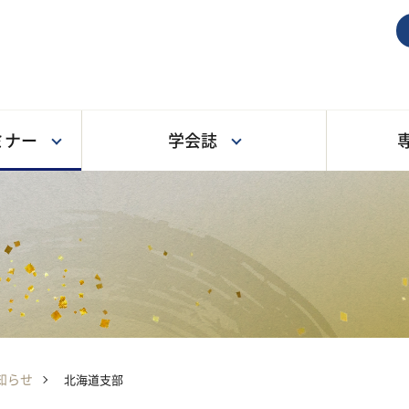
ミナー
学会誌
会長挨拶
学術総会
学会誌一覧
トピックス
入会のご案内
日本東洋医
教育事業の
投稿規程
専門医認定
入会金・会
認定制度に
せ先
北海道支部
役員一覧
定款・細則
東北支部
漢方処方の構造表記法・
規程
専門医試験
演題応募の倫理手続
電子公告
関東甲信越
漢方略号
入会のご案内
指定研修施
東海支部
北陸支部
関西支部
知らせ
北海道支部
中四国支部