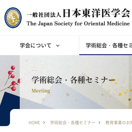
学会について
学術総会・各種セ
学会について
学術総会・各種セミナー
学会誌
専門医制度
入会・各種手続き
About
Meeting
Magazine
Specialist
Admission
学術総会・各種セミナー
Meeting
学会についてトップ
学術総会・各種セミナートップ
学会誌トップ
専門医制度トップ
入会・各種手続きトップ
HOME
学術総会・各種セミナー
教育事業のお